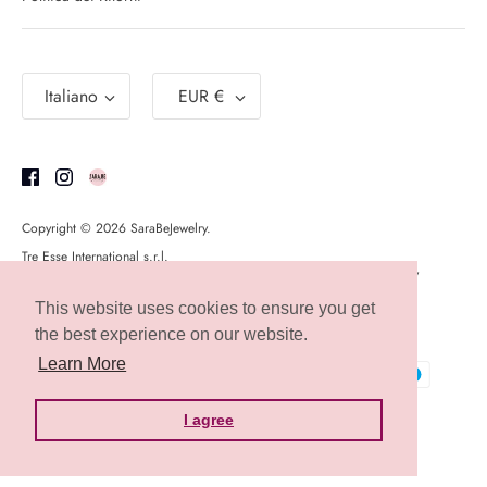
Lingua
Valuta
Italiano
EUR €
Copyright © 2026
SaraBeJewelry
.
Tre Esse International s.r.l.
Via Giovan maria Baccin 34/d - Bassano del Grappa 36061 (VI) - Italy
PI: 04203100245
Capitale versato: 10.000€
This website uses cookies to ensure you get
the best experience on our website.
Learn More
I agree