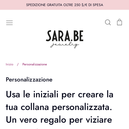
Passa
SPEDIZIONE GRATUITA OLTRE 250 $/€ DI SPESA
al
contenuto
Cerca
Car
Novità
Gioielli
Stili
Collezioni
Chi è Sara.Be
Pensato per te
Serve aiuto?
Inizio
/
Personalizzazione
#SARA.BE
Termini e condizioni del servizio
Personalizzazione
Politica dei Ritorni
Usa le iniziali per creare la
tua collana personalizzata.
Un vero regalo per viziare